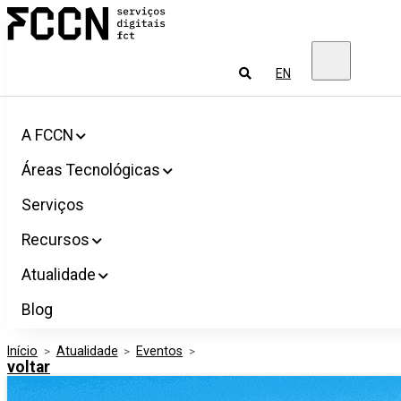
Salta
FCCN
para
Serviços
o
digitais
conteúdo
FCT
Pesquisar
EN
A FCCN
Áreas Tecnológicas
Serviços
Recursos
Atualidade
Blog
Início
>
Atualidade
>
Eventos
>
voltar