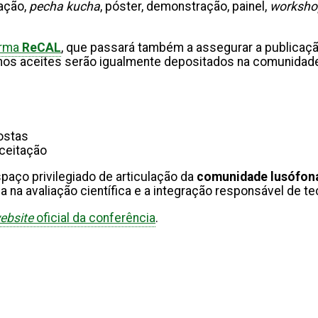
ação,
pecha kucha
, póster, demonstração, painel,
worksh
orma
ReCAL
, que passará também a assegurar a publicaç
lhos aceites serão igualmente depositados na comunidade
postas
aceitação
paço privilegiado de articulação da
comunidade lusófona
cia na avaliação científica e a integração responsável de
ebsite
oficial da conferência
.