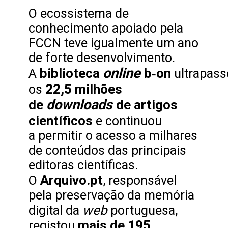
O ecossistema de
conhecimento apoiado pela
FCCN teve igualmente um ano
de forte desenvolvimento.
online
biblioteca
b‑on
A
ultrapas
22,5 milhões
os
downloads
de
de artigos
científicos
e continuou
a permitir o acesso a milhares
de conteúdos das principais
editoras científicas.
Arquivo.pt
O
, responsável
pela preservação da memória
web
digital da
portuguesa,
mais de 195
registou