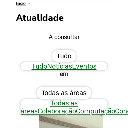
Início
>
Media Kit
Eventos
Segurança
Atualidade
Entidades Ligadas
Inovação
A consultar
Perguntas Frequentes
Tudo
Tudo
Notícias
Eventos
em
Todas as áreas
Todas as
áreas
Colaboração
Computação
Con