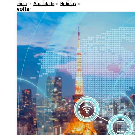
Início
>
Atualidade
>
Notícias
>
Media Kit
Eventos
voltar
Segurança
Entidades Ligadas
Inovação
Perguntas Frequentes