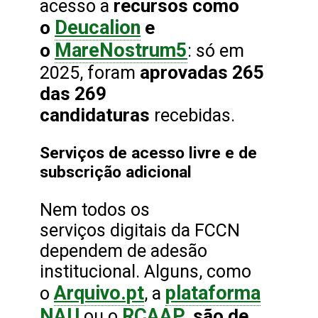
recursos como
acesso a
Deucalion
o
e
MareNostrum5
o
: só em
aprovadas 265
2025, foram
das 269
candidaturas
recebidas.
Serviços de acesso livre e de
subscrição adicional
Nem todos os
serviços digitais da FCCN
dependem de adesão
institucional. Alguns, como
Arquivo.pt
plataforma
o
, a
NAU
RCAAP
são de
ou o
,