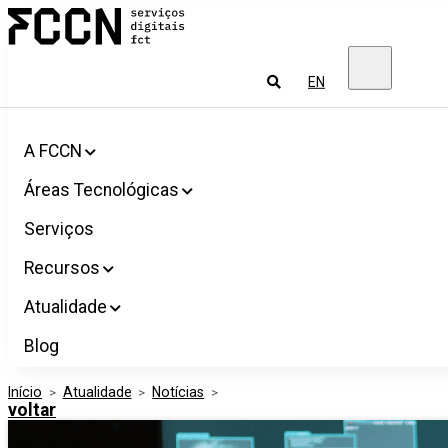
Salta
FCCN
para
Serviços
o
digitais
conteúdo
FCT
Pesquisar
EN
A FCCN
Áreas Tecnológicas
Serviços
Recursos
Atualidade
Blog
Início
>
Atualidade
>
Notícias
>
voltar