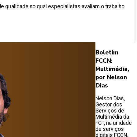
e qualidade no qual especialistas avaliam o trabalho
Boletim
FCCN:
Multimédia,
por Nelson
Dias
Nelson Dias,
Gestor dos
Serviços de
Multimédia da
FCT, na unidade
de serviços
digitais FCCN,