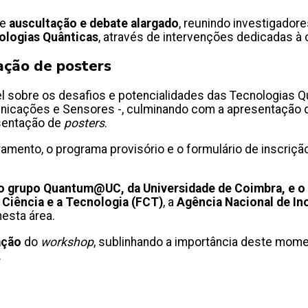
de
auscultação e debate alargado
, reunindo investigador
ologias Quânticas
, através de intervenções dedicadas 
ação de posters
 sobre os desafios e potencialidades das Tecnologias Qu
cações e Sensores -, culminando com a apresentação da
esentação de
posters
.
amento, o programa provisório e o formulário de inscrição
 o grupo Quantum@UC, da Universidade de Coimbra, e o
 Ciência e a Tecnologia (FCT)
, a
Agência Nacional de In
nesta área.
ação
do
workshop
, sublinhando a importância deste momen
.