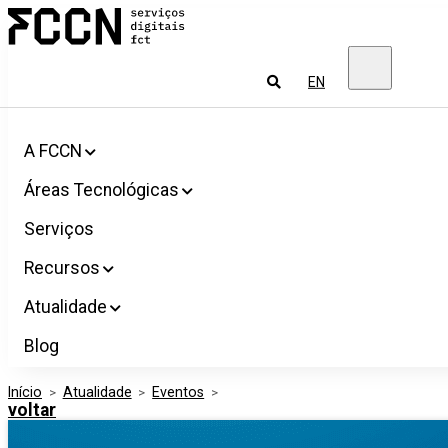
Salta
FCCN
para
Serviços
o
digitais
conteúdo
FCT
Pesquisar
EN
A FCCN
Áreas Tecnológicas
Serviços
Recursos
Atualidade
Blog
Início
>
Atualidade
>
Eventos
>
voltar