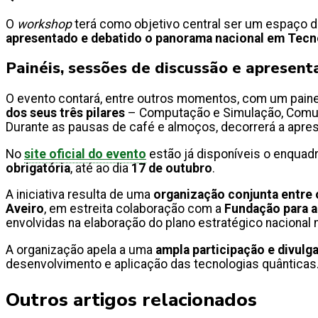
O
workshop
terá como objetivo central ser um espaço 
apresentado e debatido o panorama nacional em Tecn
Painéis, sessões de discussão e apresent
O evento contará, entre outros momentos, com um painel
dos seus três pilares
– Computação e Simulação, Comuni
Durante as pausas de café e almoços, decorrerá a apr
No
site oficial do evento
estão já disponíveis o enquadr
obrigatória
, até ao dia
17 de outubro
.
A iniciativa resulta de uma
organização conjunta entre
Aveiro
, em estreita colaboração com a
Fundação para a
envolvidas na elaboração do plano estratégico nacional 
A organização apela a uma
ampla participação e divulg
desenvolvimento e aplicação das tecnologias quânticas
Outros artigos relacionados