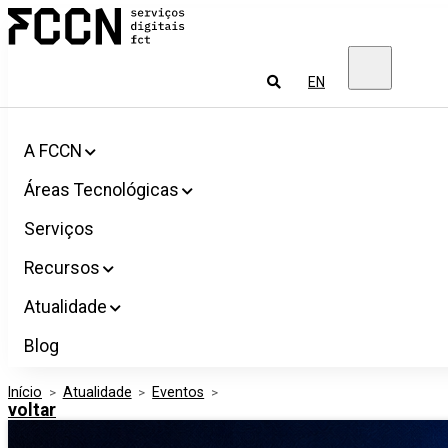
Salta
FCCN
para
Serviços
o
digitais
conteúdo
FCT
Pesquisar
EN
A FCCN
Áreas Tecnológicas
Serviços
Recursos
Atualidade
Blog
Início
>
Atualidade
>
Eventos
>
voltar