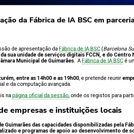
ação da Fábrica de IA BSC em parceri
ssão de apresentação da
Fábrica de IA BSC
(
Barcelona S
s da sua unidade de serviços digitais FCCN, e do Cent
Câmara Municipal de Guimarães
. A
Fábrica de IA BSC
é um
urém, entre as 14h00 e as 19h00
, e pretende reunir
empr
icial e da computação avançada.
eis na
página oficial da sessão
, onde os registos para par
 de empresas e instituições locais
e Guimarães das capacidades disponibilizadas pela Fáb
alizado e programas de apoio ao desenvolvimento de s