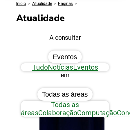
Início
>
Atualidade
>
Páginas
>
Media Kit
Eventos
Segurança
Atualidade
Entidades Ligadas
Inovação
A consultar
Perguntas Frequentes
Eventos
Tudo
Notícias
Eventos
em
Todas as áreas
Todas as
áreas
Colaboração
Computação
Con