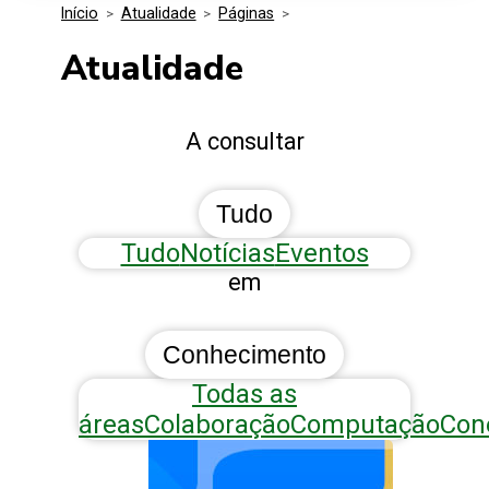
Início
>
Atualidade
>
Páginas
>
Media Kit
Eventos
Segurança
Atualidade
Entidades Ligadas
Inovação
A consultar
Perguntas Frequentes
Tudo
Tudo
Notícias
Eventos
em
Conhecimento
Todas as
áreas
Colaboração
Computação
Con