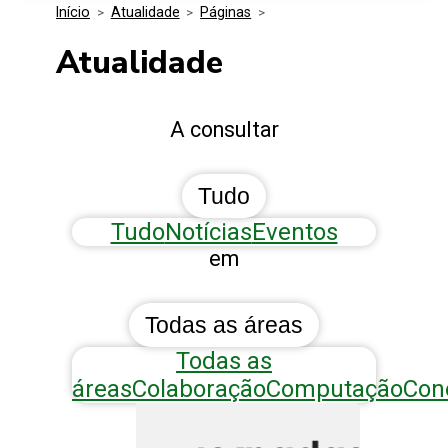
Início
>
Atualidade
>
Páginas
>
Media Kit
Eventos
Segurança
Atualidade
Entidades Ligadas
Inovação
A consultar
Perguntas Frequentes
Tudo
Tudo
Notícias
Eventos
em
Todas as áreas
Todas as
áreas
Colaboração
Computação
Con