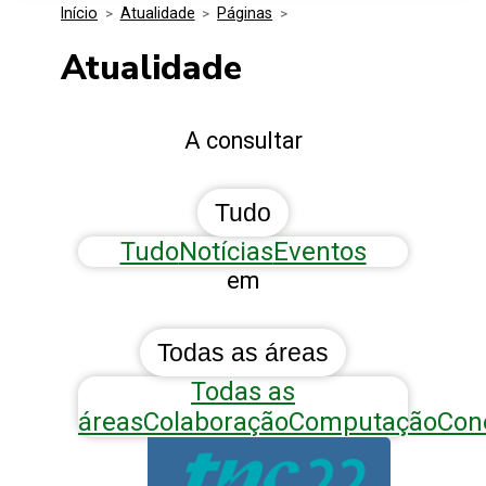
Início
>
Atualidade
>
Páginas
>
Media Kit
Eventos
Segurança
Atualidade
Entidades Ligadas
Inovação
A consultar
Perguntas Frequentes
Tudo
Tudo
Notícias
Eventos
em
Todas as áreas
Todas as
áreas
Colaboração
Computação
Con