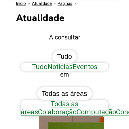
Início
>
Atualidade
>
Páginas
>
Media Kit
Eventos
Segurança
Atualidade
Entidades Ligadas
Inovação
A consultar
Perguntas Frequentes
Tudo
Tudo
Notícias
Eventos
em
Todas as áreas
Todas as
áreas
Colaboração
Computação
Con