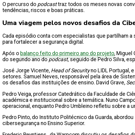
O percurso do
podcast
traz todos os meses novas conv
tendências, riscos e boas práticas.
Uma viagem pelos novos desafios da Cib
Cada episódio conta com especialistas que partilham a
para fortalecer a segurança digital.
Após o
balanço feito do primeiro ano do projeto
, Miguel
do segundo ano do
podcast
,
seguido de Pedro Silva, es
José Jorge Vicente,
Head of Security
no LIDL Portugal, 
setores. Samuel Neves, responsável pela área de Sistem
os desafios das instituições de ensino. David Grave,
Sec
Pedro Veiga, professor Catedrático da Faculdade de Ciê
académica e institucional sobre a temática. Nuno Campo
operacional, enquanto Pedro Umbleino refletiu sobre a
Pedro Pinto, do Instituto Politécnico da Guarda, abordou 
cibersegurança no Ensino Superior.
Frederic Reyntjens, da Warpcom discutiu os desafios d