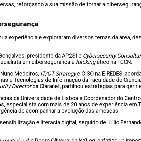
ersas, reforçando a sua missão de tornar a ciberseguran
ersegurança
 sua experiência e exploraram diversos temas da área, d
 Gonçalves, presidente da AP2SI e
Cybersecurity Consulta
pecialista em cibersegurança e
hacking
ético na FCCN.
e Nuno Medeiros,
IT/OT Strategy
e CISO na E-REDES, abord
as e Tecnologias de Informação da Faculdade de Ciência 
urity Director
da Claranet, partilhou estratégias para gerir
ncias da Universidade de Lisboa e Coordenador do Centro
s, especialista com mais de 20 anos de experiência em TI
 urgência de acompanhar a evolução das ameaças.
sensibilização e literacia digital, seguido de Júlio Fernan
a
multicloud
, e Pedro Oliveira, da NXLog, enfatizou a impor