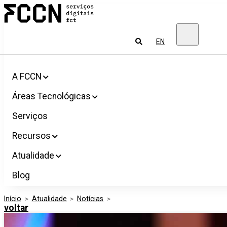
Salta
FCCN
para
Serviços
o
digitais
conteúdo
FCT
Pesquisar
EN
A FCCN
Áreas Tecnológicas
Serviços
Recursos
Atualidade
Blog
Início
>
Atualidade
>
Notícias
>
voltar