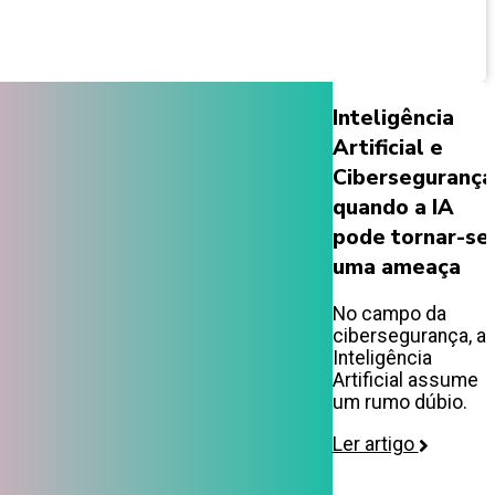
Inteligência
Artificial e
Cibersegurança
quando a IA
pode tornar-se
uma ameaça
No campo da
cibersegurança, a
Inteligência
Artificial assume
um rumo dúbio.
Ler artigo