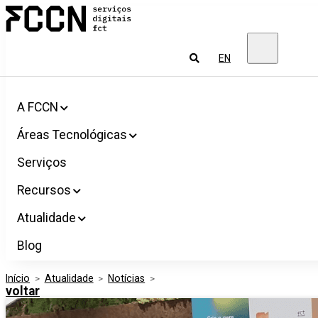
Salta
FCCN
para
Serviços
o
digitais
conteúdo
FCT
Pesquisar
EN
A FCCN
Áreas Tecnológicas
Serviços
Recursos
Atualidade
Blog
Início
>
Atualidade
>
Notícias
>
voltar