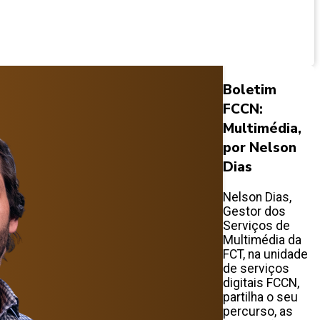
Boletim
FCCN:
Multimédia,
por Nelson
Dias
Nelson Dias,
Gestor dos
Serviços de
Multimédia da
FCT, na unidade
de serviços
digitais FCCN,
partilha o seu
percurso, as