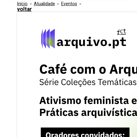
Início
>
Atualidade
>
Eventos
>
Media Kit
Eventos
voltar
Segurança
Entidades Ligadas
Inovação
Perguntas Frequentes