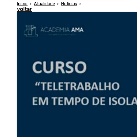
Início
>
Atualidade
>
Notícias
>
Media Kit
Eventos
voltar
Segurança
Entidades Ligadas
Inovação
Perguntas Frequentes