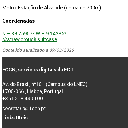
Metro: Estação de Alvalade (cerca de 700m)
Coordenadas
N – 38.75907º W – 9.14235º
///straw.crouch.suitcase
Conteúdo atualizado a 09/03/2026
FCCN, serviços digitais da FCT
Av. do Brasil, nº101 (Campus do LNEC)
1700-066 , Lisboa, Portugal
+351 218 440 100
secretaria@fccn.pt
Links Úteis