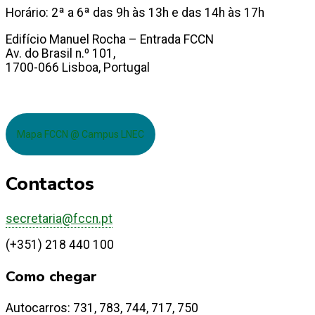
Horário: 2ª a 6ª das 9h às 13h e das 14h às 17h
Edifício Manuel Rocha – Entrada FCCN
Av. do Brasil n.º 101,
1700-066 Lisboa, Portugal
Mapa FCCN @ Campus LNEC
Contactos
secretaria@fccn.pt
(+351) 218 440 100
Como chegar
Autocarros: 731, 783, 744, 717, 750