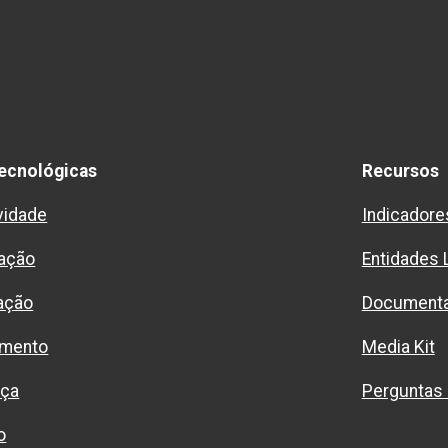
ecnológicas
Recursos
vidade
Indicadore
ação
Entidades 
ação
Document
imento
Media Kit
nça
Perguntas
o