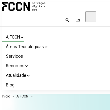
Salta
FCCN
para
Serviços
o
digitais
conteúdo
FCT
Pesquisar
EN
A FCCN
Áreas Tecnológicas
Serviços
Recursos
Atualidade
Blog
Início
>
 A FCCN 
>