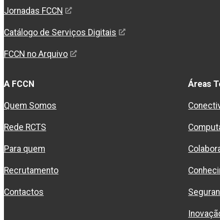
Jornadas FCCN
Catálogo de Serviços Digitais
FCCN no Arquivo
A FCCN
Áreas T
Quem Somos
Conecti
Rede RCTS
Comput
Para quem
Colabor
Recrutamento
Conhec
Contactos
Segura
Inovaçã