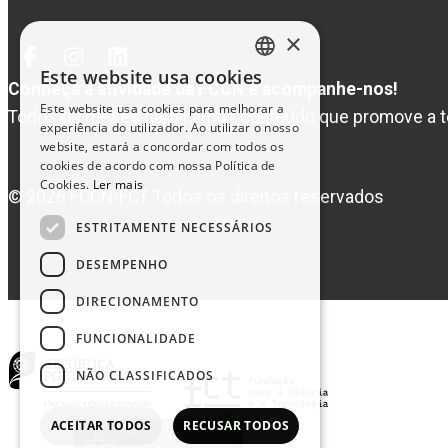
×
Facebook
Instagram
Linked
Este website usa cookies
In
PORTUGUESE
Conheça a atividade da FCCN e acompanhe-nos!
Este website usa cookies para melhorar a
Todos os meses partilhámos conteúdo que promove a t
ENGLISH
experiência do utilizador. Ao utilizar o nosso
website, estará a concordar com todos os
cookies de acordo com nossa Política de
Cookies.
Ler mais
© 2026 FCCN-FCT Todos os direitos reservados
ESTRITAMENTE NECESSÁRIOS
DESEMPENHO
DIRECIONAMENTO
FUNCIONALIDADE
NÃO CLASSIFICADOS
ACEITAR TODOS
RECUSAR TODOS