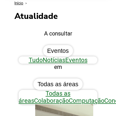
Início
>
Media Kit
Eventos
Segurança
Atualidade
Entidades Ligadas
Inovação
A consultar
Perguntas Frequentes
Eventos
Tudo
Notícias
Eventos
em
Todas as áreas
Todas as
áreas
Colaboração
Computação
Con