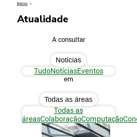
Início
>
Media Kit
Eventos
Segurança
Atualidade
Entidades Ligadas
Inovação
A consultar
Perguntas Frequentes
Notícias
Tudo
Notícias
Eventos
em
Todas as áreas
Todas as
áreas
Colaboração
Computação
Con