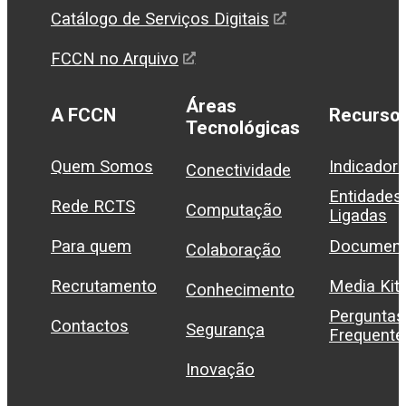
Catálogo de Serviços Digitais
FCCN no Arquivo
Áreas
A FCCN
Recurso
Tecnológicas
Quem Somos
Indicador
Conectividade
Entidades
Rede RCTS
Computação
Ligadas
Para quem
Document
Colaboração
Recrutamento
Media Kit
Conhecimento
Perguntas
Contactos
Segurança
Frequente
Inovação