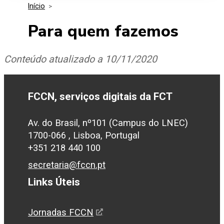
Início
>
Media Kit
Eventos
Segurança
Para quem fazemos
Entidades Ligadas
Inovação
Conteúdo atualizado a 10/11/2020
Perguntas Frequentes
FCCN, serviços digitais da FCT
Av. do Brasil, nº101 (Campus do LNEC)
1700-066 , Lisboa, Portugal
+351 218 440 100
secretaria@fccn.pt
Links Úteis
Jornadas FCCN