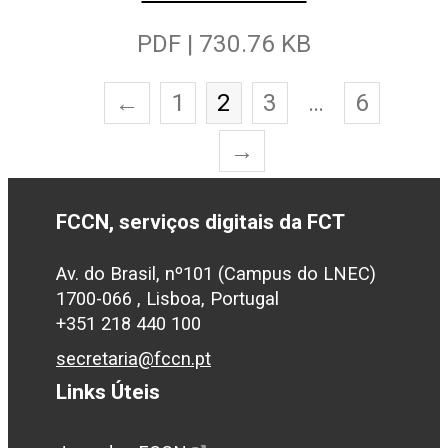
PDF | 730.76 KB
←
1
2
3
…
6
→
FCCN, serviços digitais da FCT
Av. do Brasil, nº101 (Campus do LNEC)
1700-066 , Lisboa, Portugal
+351 218 440 100
secretaria@fccn.pt
Links Úteis