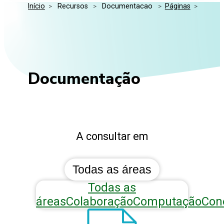
Início
>
 Recursos 
>
 Documentacao 
>
Páginas
>
Media Kit
Eventos
Segurança
Entidades Ligadas
Inovação
Perguntas Frequentes
Documentação
A consultar em
Todas as áreas
Todas as
áreas
Colaboração
Computação
Con