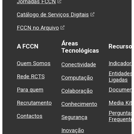
Jornadas FCCN
Catálogo de Serviços Digitais
FCCN no Arquivo
Áreas
A FCCN
Recurso
Tecnológicas
Quem Somos
Indicador
Conectividade
Entidades
Rede RCTS
Computação
Ligadas
Para quem
Document
Colaboração
Recrutamento
Media Kit
Conhecimento
Perguntas
Contactos
Segurança
Frequente
Inovação