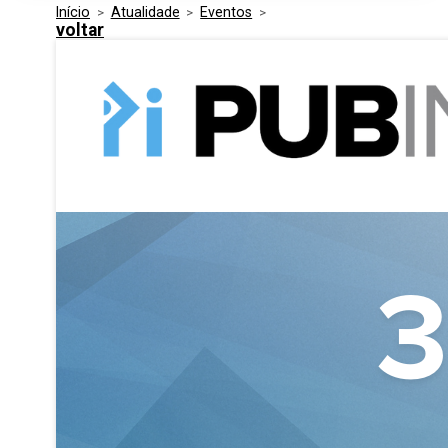
Início
>
Atualidade
>
Eventos
>
Media Kit
Eventos
voltar
Segurança
Entidades Ligadas
Inovação
Perguntas Frequentes