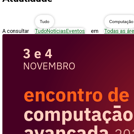
Tudo
Computação
A consultar
Tudo
Notícias
Eventos
em
Todas as ár