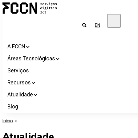
Salta
FCCN
para
Serviços
o
digitais
conteúdo
FCT
Pesquisar
EN
A FCCN
Áreas Tecnológicas
Serviços
Recursos
Atualidade
Blog
Início
>
Atualidade