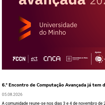
6.º Encontro de Computação Avançada já tem 
05.08.2026
A comunidade reune-se nos dias 3 e 4 de novembro de 