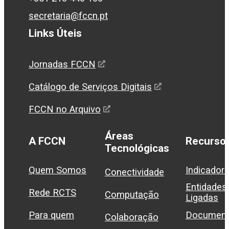
secretaria@fccn.pt
Links Úteis
Jornadas FCCN
Catálogo de Serviços Digitais
FCCN no Arquivo
Áreas
A FCCN
Recurso
Tecnológicas
Quem Somos
Indicador
Conectividade
Entidades
Rede RCTS
Computação
Ligadas
Para quem
Document
Colaboração