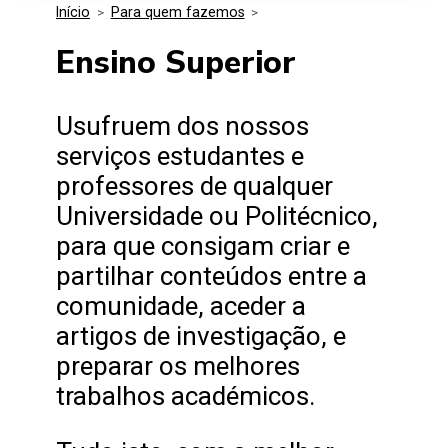
Início
>
Para quem fazemos
>
Media Kit
Eventos
Segurança
Ensino Superior
Entidades Ligadas
Inovação
Usufruem dos nossos
Perguntas Frequentes
serviços estudantes e
professores de qualquer
Universidade ou Politécnico,
para que consigam criar e
partilhar conteúdos entre a
comunidade, aceder a
artigos de investigação, e
preparar os melhores
trabalhos académicos.