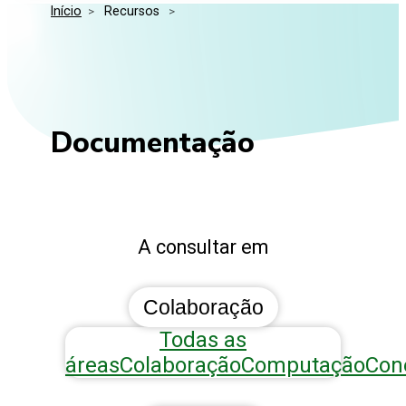
Início
>
 Recursos 
>
Media Kit
Eventos
Segurança
Entidades Ligadas
Inovação
Perguntas Frequentes
Documentação
A consultar em
Colaboração
Todas as
áreas
Colaboração
Computação
Con