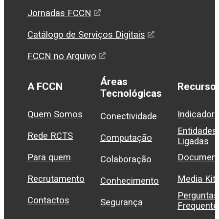
Jornadas FCCN
Catálogo de Serviços Digitais
FCCN no Arquivo
Áreas
A FCCN
Recurso
Tecnológicas
Quem Somos
Indicador
Conectividade
Entidades
Rede RCTS
Computação
Ligadas
Para quem
Document
Colaboração
Recrutamento
Media Kit
Conhecimento
Perguntas
Contactos
Segurança
Frequente