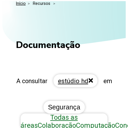
Início
>
 Recursos 
>
Media Kit
Eventos
Segurança
Entidades Ligadas
Inovação
Perguntas Frequentes
Documentação
estúdio hd
A consultar
em
Segurança
Todas as
áreas
Colaboração
Computação
Con