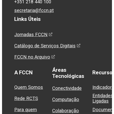
+351 218 440 100
secretaria@fccn.pt
Links Úteis
Jornadas FCCN
Catálogo de Serviços Digitais
FCCN no Arquivo
Áreas
A FCCN
Recurso
Tecnológicas
Quem Somos
Indicador
Conectividade
Entidades
Rede RCTS
Computação
Ligadas
Para quem
Document
Colaboração