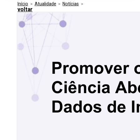
Início
>
Atualidade
>
Notícias
>
Media Kit
Eventos
voltar
Segurança
Entidades Ligadas
Inovação
Perguntas Frequentes