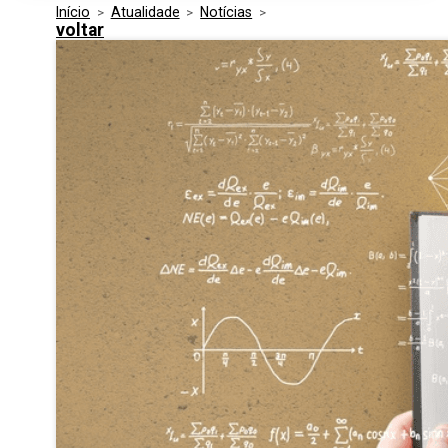
Início
>
Atualidade
>
Notícias
>
Media Kit
Eventos
voltar
Segurança
Entidades Ligadas
Inovação
Perguntas Frequentes