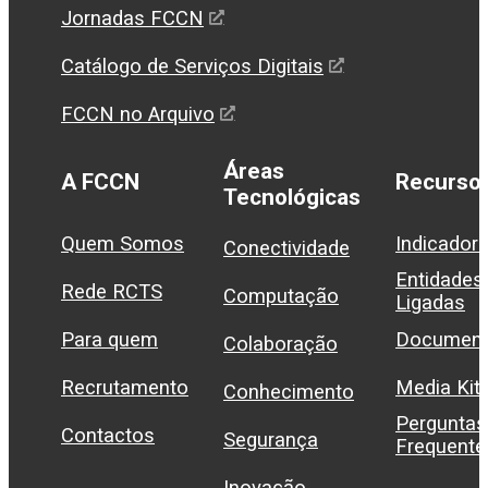
Jornadas FCCN
Catálogo de Serviços Digitais
FCCN no Arquivo
Áreas
A FCCN
Recurso
Tecnológicas
Quem Somos
Indicador
Conectividade
Entidades
Rede RCTS
Computação
Ligadas
Para quem
Document
Colaboração
Recrutamento
Media Kit
Conhecimento
Perguntas
Contactos
Segurança
Frequente
Inovação