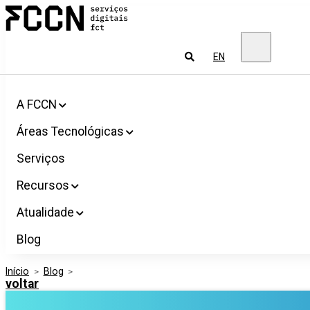
Salta
FCCN
para
Serviços
o
digitais
conteúdo
FCT
Pesquisar
EN
A FCCN
Áreas Tecnológicas
Serviços
Recursos
Atualidade
Blog
Início
>
Blog
>
voltar