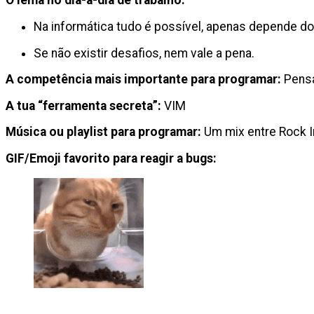
O lema no dia-a-dia de trabalho:
Na informática tudo é possível, apenas depende d
Se não existir desafios, nem vale a pena.
A competência mais importante para programar:
Pensa
A tua “ferramenta secreta
”:
VIM
Música ou playlist para programar:
Um mix entre Rock 
GIF/Emoji favorito para reagir a bugs: