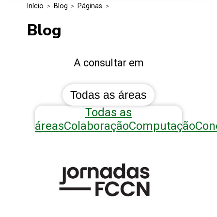
Início
>
Blog
>
Páginas
>
Media Kit
Eventos
Segurança
Blog
Entidades Ligadas
Inovação
Blog
A consultar em
Perguntas Frequentes
Todas as áreas
Todas as
áreas
Colaboração
Computação
Con