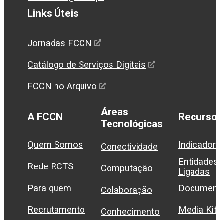
Links Úteis
Jornadas FCCN
Catálogo de Serviços Digitais
FCCN no Arquivo
Áreas
A FCCN
Recurso
Tecnológicas
Quem Somos
Indicador
Conectividade
Entidades
Rede RCTS
Computação
Ligadas
Para quem
Document
Colaboração
Recrutamento
Media Kit
Conhecimento