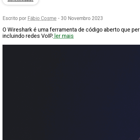
Escrito por
Fábio Cosme
- 30 Novembro 2023
O Wireshark é uma ferramenta de código aberto que perm
incluindo redes VoIP.
ler mais