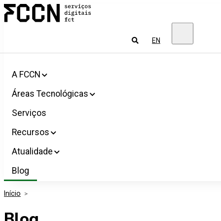
Salta
FCCN
para
Serviços
o
digitais
conteúdo
FCT
Pesquisar
EN
A FCCN
Áreas Tecnológicas
Serviços
Recursos
Atualidade
Blog
Início
>
Blog