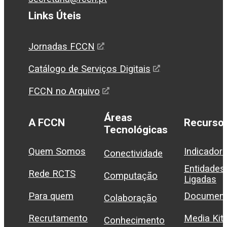
Links Úteis
Jornadas FCCN
Catálogo de Serviços Digitais
FCCN no Arquivo
Áreas
A FCCN
Recurso
Tecnológicas
Quem Somos
Indicador
Conectividade
Entidades
Rede RCTS
Computação
Ligadas
Para quem
Document
Colaboração
Recrutamento
Media Kit
Conhecimento