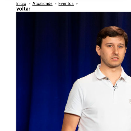
Início
>
Atualidade
>
Eventos
>
Media Kit
Eventos
voltar
Segurança
Entidades Ligadas
Inovação
Perguntas Frequentes