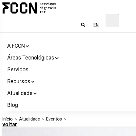
Salta
FCCN
para
Serviços
o
digitais
conteúdo
FCT
Pesquisar
EN
A FCCN
Áreas Tecnológicas
Serviços
Recursos
Atualidade
Blog
Início
>
Atualidade
>
Eventos
>
voltar