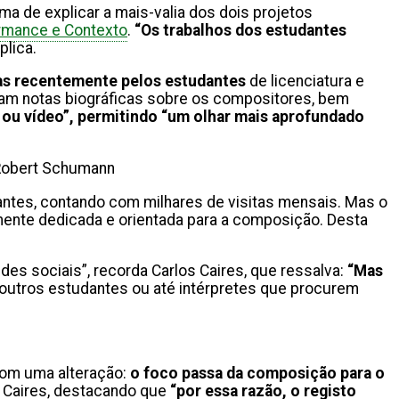
rma de explicar a mais-valia dos dois projetos
rmance e Contexto
.
“Os trabalhos dos estudantes
xplica.
tas recentemente pelos estudantes
de licenciatura e
ntam notas biográficas sobre os compositores, bem
io ou vídeo”, permitindo “um olhar mais aprofundado
 Robert Schumann
antes, contando com milhares de visitas mensais. Mas o
amente dedicada e orientada para a composição. Desta
es sociais”, recorda Carlos Caires, que ressalva:
“Mas
outros estudantes ou até intérpretes que procurem
com uma alteração:
o foco passa da composição para o
os Caires, destacando que
“por essa razão, o registo