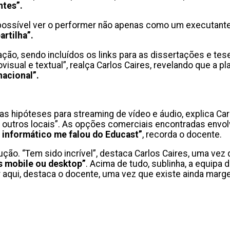
ntes”.
possível ver o performer não apenas como um executante. 
artilha”.
gação, sendo incluídos os links para as dissertações e te
visual e textual”, realça Carlos Caires, revelando que a
acional”.
rias hipóteses para streaming de vídeo e áudio, explica 
outros locais”. As opções comerciais encontradas envol
 informático me falou do Educast”
, recorda o docente.
ão. “Tem sido incrível”, destaca Carlos Caires, uma vez
os mobile ou desktop”
. Acima de tudo, sublinha, a equipa
or aqui, destaca o docente, uma vez que existe ainda mar