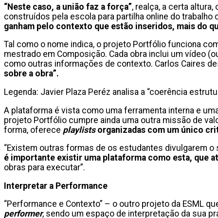
“
Neste caso, a união faz a força”
, realça, a certa altur
construídos pela escola para partilha online do trabalh
ganham pelo contexto que estão inseridos, mais do qu
Tal como o nome indica, o projeto Portfólio funciona c
mestrado em Composição. Cada obra inclui um vídeo (ou 
como outras informações de contexto. Carlos Caires de
sobre a obra”.
Legenda: Javier Plaza Peréz analisa a “coerência estru
A plataforma é vista como uma ferramenta interna e um
projeto Portfólio cumpre ainda uma outra missão de val
forma, oferece
playlists
organizadas com um único crité
“Existem outras formas de os estudantes divulgarem o s
é importante existir uma plataforma como esta, que at
obras para executar”.
Interpretar a Performance
“Performance e Contexto” – o outro projeto da ESML qu
performer
, sendo um espaço de interpretação da sua prá