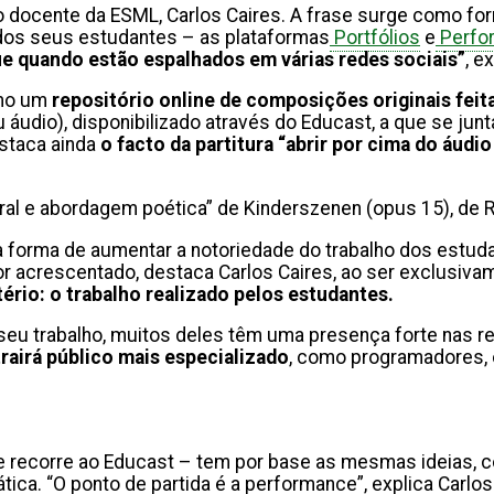
a, o docente da ESML, Carlos Caires. A frase surge como fo
o dos seus estudantes – as plataformas
Portfólios
e
Perfo
e quando estão espalhados em várias redes sociais”
, e
omo um
repositório online de composições originais fei
áudio), disponibilizado através do Educast, a que se ju
staca ainda
o facto da partitura “abrir por cima do áud
tural e abordagem poética” de Kinderszenen (opus 15), de
a forma de aumentar a notoriedade do trabalho dos estud
or acrescentado, destaca Carlos Caires, ao ser exclusiv
rio: o trabalho realizado pelos estudantes.
eu trabalho, muitos deles têm uma presença forte nas red
rairá público mais especializado
, como programadores, 
e recorre ao Educast – tem por base as mesmas ideias, 
tica. “O ponto de partida é a performance”, explica Carl