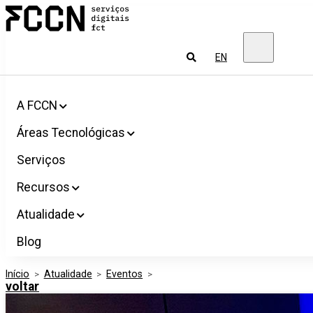
Salta
FCCN
para
Serviços
o
digitais
conteúdo
FCT
Pesquisar
EN
A FCCN
Áreas Tecnológicas
Serviços
Recursos
Atualidade
Blog
Início
>
Atualidade
>
Eventos
>
voltar