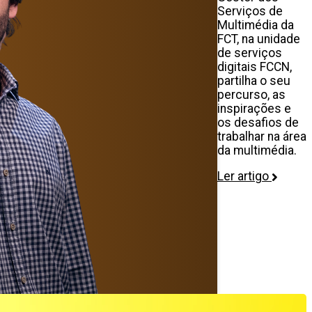
Serviços de
Multimédia da
FCT, na unidade
de serviços
digitais FCCN,
partilha o seu
percurso, as
inspirações e
os desafios de
trabalhar na área
da multimédia.
Ler artigo