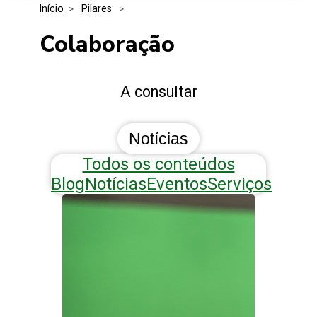
Início
>
 Pilares 
>
Media Kit
Eventos
Segurança
Colaboração
Entidades Ligadas
Inovação
A consultar
Perguntas Frequentes
Notícias
Todos os conteúdos
Blog
Notícias
Eventos
Serviços