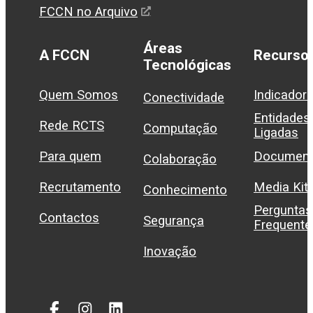
FCCN no Arquivo
Áreas
A FCCN
Recurso
Tecnológicas
Quem Somos
Indicador
Conectividade
Entidades
Rede RCTS
Computação
Ligadas
Para quem
Document
Colaboração
Recrutamento
Media Kit
Conhecimento
Perguntas
Contactos
Segurança
Frequente
Inovação