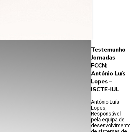
Testemunho
Jornadas
FCCN:
António Luís
Lopes –
ISCTE-IUL
António Luís
Lopes,
Responsável
pela equipa de
desenvolvimento
de sistemas de