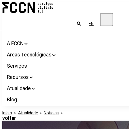
Salta
FCCN
para
Serviços
o
digitais
conteúdo
FCT
Pesquisar
EN
A FCCN
Áreas Tecnológicas
Serviços
Recursos
Atualidade
Blog
Início
>
Atualidade
>
Notícias
>
voltar