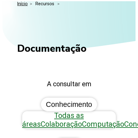
Início
>
 Recursos 
>
Media Kit
Eventos
Segurança
Entidades Ligadas
Inovação
Perguntas Frequentes
Documentação
A consultar em
Conhecimento
Todas as
áreas
Colaboração
Computação
Con