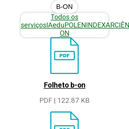
B-ON
Todos os
serviços
IAedu
POLEN
INDEXAR
CIÊ
ON
Folheto b-on
PDF | 122.87 KB