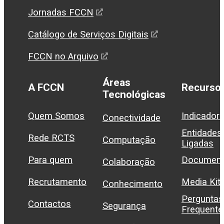
Jornadas FCCN
Catálogo de Serviços Digitais
FCCN no Arquivo
Áreas
A FCCN
Recurso
Tecnológicas
Quem Somos
Indicador
Conectividade
Entidades
Rede RCTS
Computação
Ligadas
Para quem
Document
Colaboração
Recrutamento
Media Kit
Conhecimento
Perguntas
Contactos
Segurança
Frequente