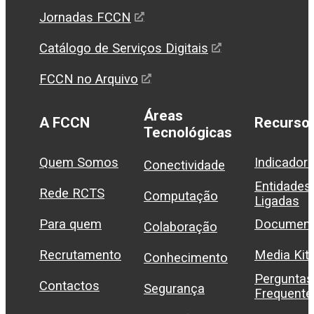
Jornadas FCCN
Catálogo de Serviços Digitais
FCCN no Arquivo
Áreas
A FCCN
Recurso
Tecnológicas
Quem Somos
Indicador
Conectividade
Entidades
Rede RCTS
Computação
Ligadas
Para quem
Document
Colaboração
Recrutamento
Media Kit
Conhecimento
Perguntas
Contactos
Segurança
Frequente