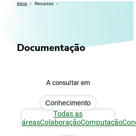
Início
>
 Recursos 
>
Media Kit
Eventos
Segurança
Entidades Ligadas
Inovação
Perguntas Frequentes
Documentação
A consultar em
Conhecimento
Todas as
áreas
Colaboração
Computação
Con