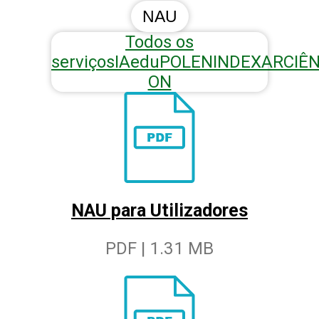
NAU
Todos os
serviços
IAedu
POLEN
INDEXAR
CIÊ
ON
NAU para Utilizadores
PDF | 1.31 MB