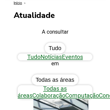
Início
>
Media Kit
Eventos
Segurança
Atualidade
Entidades Ligadas
Inovação
A consultar
Perguntas Frequentes
Tudo
Tudo
Notícias
Eventos
em
Todas as áreas
Todas as
áreas
Colaboração
Computação
Con