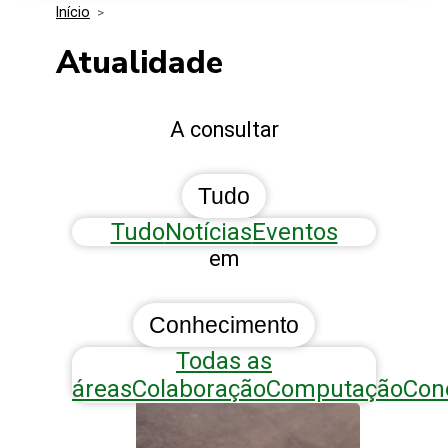
Início
>
Media Kit
Eventos
Segurança
Atualidade
Entidades Ligadas
Inovação
A consultar
Perguntas Frequentes
Tudo
Tudo
Notícias
Eventos
em
Conhecimento
Todas as
áreas
Colaboração
Computação
Con