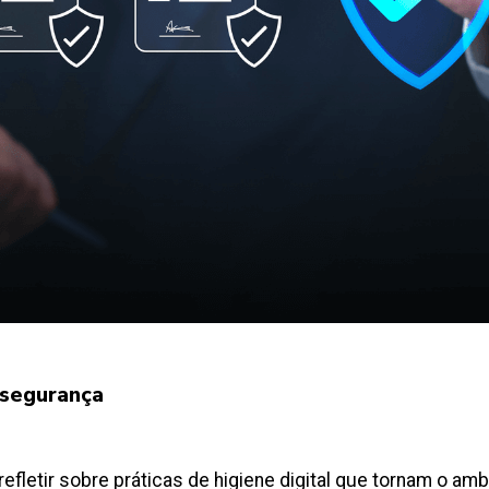
ersegurança
fletir sobre práticas de higiene digital que tornam o am