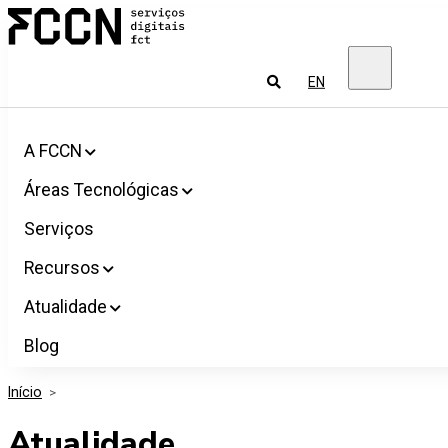
Salta
FCCN
para
Serviços
o
digitais
conteúdo
FCT
Pesquisar
EN
A FCCN
Áreas Tecnológicas
Serviços
Recursos
Atualidade
Blog
Início
>
Atualidade