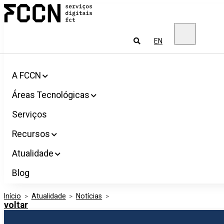
Salta
FCCN
para
Serviços
o
digitais
conteúdo
FCT
Pesquisar
EN
A FCCN
Áreas Tecnológicas
Serviços
Recursos
Atualidade
Blog
Início
>
Atualidade
>
Notícias
>
voltar