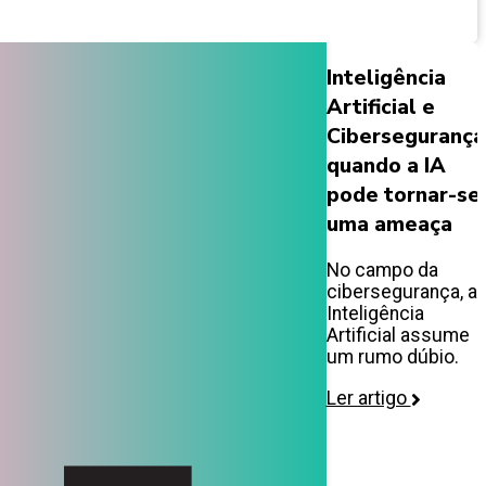
Inteligência
Artificial e
Cibersegurança
quando a IA
pode tornar-se
uma ameaça
No campo da
cibersegurança, a
Inteligência
Artificial assume
um rumo dúbio.
Ler artigo