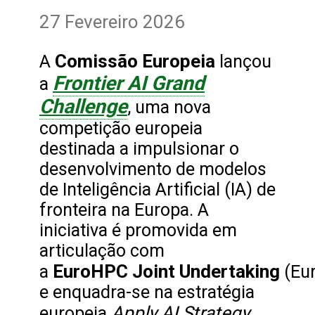
27 Fevereiro 2026
Comissão Europeia
A
lançou
Frontier AI Grand
a
Challenge
, uma nova
competição europeia
destinada a impulsionar o
desenvolvimento de modelos
de Inteligência Artificial (IA) de
fronteira na Europa. A
iniciativa é promovida em
articulação com
EuroHPC Joint Undertaking
a
(Eu
e enquadra-se na estratégia
Apply AI Strategy
europeia
,