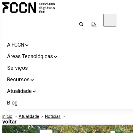
Salta
FCCN
para
Serviços
o
digitais
conteúdo
FCT
Pesquisar
EN
A FCCN
Áreas Tecnológicas
Serviços
Recursos
Atualidade
Blog
Início
>
Atualidade
>
Notícias
>
voltar