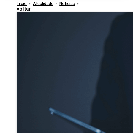
Início
>
Atualidade
>
Notícias
>
Media Kit
Eventos
voltar
Segurança
Entidades Ligadas
Inovação
Perguntas Frequentes