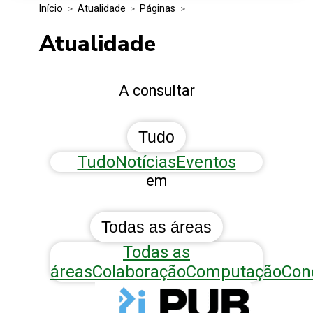
Início
>
Atualidade
>
Páginas
>
Media Kit
Eventos
Segurança
Atualidade
Entidades Ligadas
Inovação
A consultar
Perguntas Frequentes
Tudo
Tudo
Notícias
Eventos
em
Todas as áreas
Todas as
áreas
Colaboração
Computação
Con