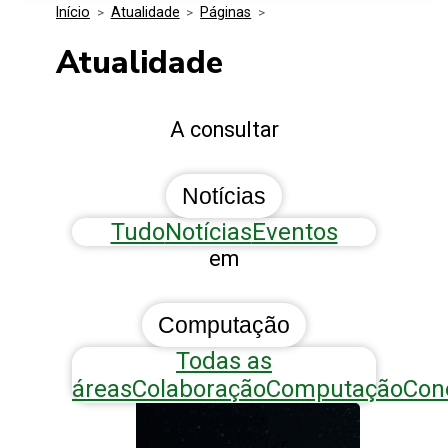
Início
>
Atualidade
>
Páginas
>
Media Kit
Eventos
Segurança
Atualidade
Entidades Ligadas
Inovação
A consultar
Perguntas Frequentes
Notícias
Tudo
Notícias
Eventos
em
Computação
Todas as
áreas
Colaboração
Computação
Con